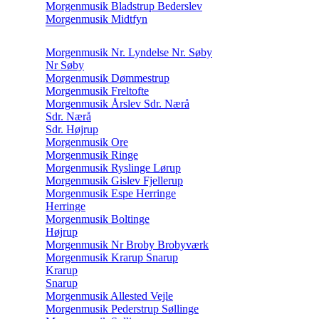
Morgenmusik Bladstrup Bederslev
Morgenmusik Midtfyn
Morgenmusik Nr. Lyndelse Nr. Søby
Nr Søby
Morgenmusik Dømmestrup
Morgenmusik Freltofte
Morgenmusik Årslev Sdr. Nærå
Sdr. Nærå
Sdr. Højrup
Morgenmusik Ore
Morgenmusik Ringe
Morgenmusik Ryslinge Lørup
Morgenmusik Gislev Fjellerup
Morgenmusik Espe Herringe
Herringe
Morgenmusik Boltinge
Højrup
Morgenmusik Nr Broby Brobyværk
Morgenmusik Krarup Snarup
Krarup
Snarup
Morgenmusik Allested Vejle
Morgenmusik Pederstrup Søllinge