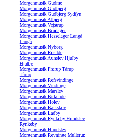
Morgenmusik Gudme
Morgenmusik Gudbjerg
Morgenmusik Gudbjerg Sydfyn
Morgenmusik Albjerg
Morgenmusik Vejstrup
Morgenmusik Brudager
Morgenmusik Hesselager Langå
Langå
Morgenmusik Nyborg
Morgenmusik Rosilde
Morgenmusik Aunslev Hjulby
Hjulby
Morgenmusik Frørup Tårup
Tårup
Morgenmusik Refsvindinge
Morgenmusik Vindinge
Morgenmusik Marslev
Morgenmusik Birkende
Morgenmusik Holev
Morgenmusik Bækskov
Morgenmusik Ladby
Morgenmusik Rynkeby Hundslev
Rynkeby
Morgenmusik Hundslev
Morgenmusik Revninge Mullerup