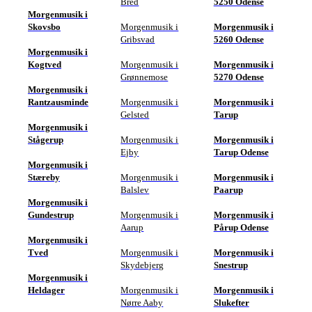
Bred
5250 Odense
Morgenmusik i
Skovsbo
Morgenmusik i
Morgenmusik i
Gribsvad
5260 Odense
Morgenmusik i
Kogtved
Morgenmusik i
Morgenmusik i
Grønnemose
5270 Odense
Morgenmusik i
Rantzausminde
Morgenmusik i
Morgenmusik i
Gelsted
Tarup
Morgenmusik i
Stågerup
Morgenmusik i
Morgenmusik i
Ejby
Tarup Odense
Morgenmusik i
Stæreby
Morgenmusik i
Morgenmusik i
Balslev
Paarup
Morgenmusik i
Gundestrup
Morgenmusik i
Morgenmusik i
Aarup
Pårup Odense
Morgenmusik i
Tved
Morgenmusik i
Morgenmusik i
Skydebjerg
Snestrup
Morgenmusik i
Heldager
Morgenmusik i
Morgenmusik i
Nørre Aaby
Slukefter