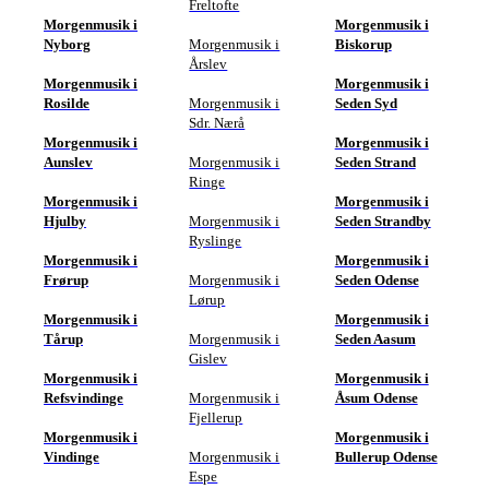
Freltofte
Morgenmusik i
Morgenmusik i
Nyborg
Morgenmusik i
Biskorup
Årslev
Morgenmusik i
Morgenmusik i
Rosilde
Morgenmusik i
Seden Syd
Sdr. Nærå
Morgenmusik i
Morgenmusik i
Aunslev
Morgenmusik i
Seden Strand
Ringe
Morgenmusik i
Morgenmusik i
Hjulby
Morgenmusik i
Seden Strandby
Ryslinge
Morgenmusik i
Morgenmusik i
Frørup
Morgenmusik i
Seden Odense
Lørup
Morgenmusik i
Morgenmusik i
Tårup
Morgenmusik i
Seden Aasum
Gislev
Morgenmusik i
Morgenmusik i
Refsvindinge
Morgenmusik i
Åsum Odense
Fjellerup
Morgenmusik i
Morgenmusik i
Vindinge
Morgenmusik i
Bullerup Odense
Espe