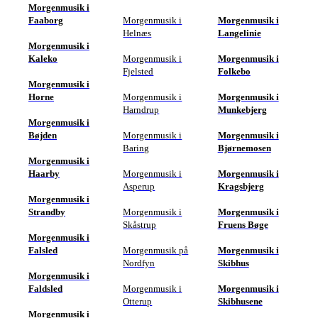
Morgenmusik i
Faaborg
Morgenmusik i
Morgenmusik i
Helnæs
Langelinie
Morgenmusik i
Kaleko
Morgenmusik i
Morgenmusik i
Fjelsted
Folkebo
Morgenmusik i
Horne
Morgenmusik i
Morgenmusik i
Harndrup
Munkebjerg
Morgenmusik i
Bøjden
Morgenmusik i
Morgenmusik i
Baring
Bjørnemosen
Morgenmusik i
Haarby
Morgenmusik i
Morgenmusik i
Asperup
Kragsbjerg
Morgenmusik i
Strandby
Morgenmusik i
Morgenmusik i
Skåstrup
Fruens Bøge
Morgenmusik i
Falsled
Morgenmusik på
Morgenmusik i
Nordfyn
Skibhus
Morgenmusik i
Faldsled
Morgenmusik i
Morgenmusik i
Otterup
Skibhusene
Morgenmusik i