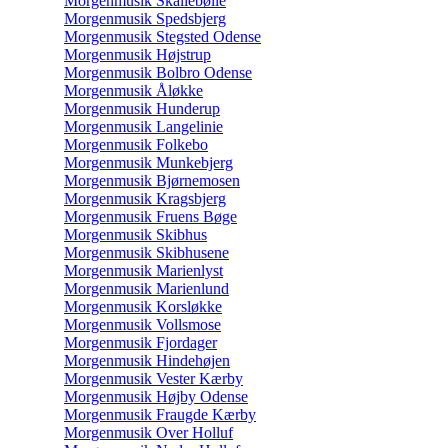
Morgenmusik Skallebølle
Morgenmusik Spedsbjerg
Morgenmusik Stegsted Odense
Morgenmusik Højstrup
Morgenmusik Bolbro Odense
Morgenmusik Åløkke
Morgenmusik Hunderup
Morgenmusik Langelinie
Morgenmusik Folkebo
Morgenmusik Munkebjerg
Morgenmusik Bjørnemosen
Morgenmusik Kragsbjerg
Morgenmusik Fruens Bøge
Morgenmusik Skibhus
Morgenmusik Skibhusene
Morgenmusik Marienlyst
Morgenmusik Marienlund
Morgenmusik Korsløkke
Morgenmusik Vollsmose
Morgenmusik Fjordager
Morgenmusik Hindehøjen
Morgenmusik Vester Kærby
Morgenmusik Højby Odense
Morgenmusik Fraugde Kærby
Morgenmusik Over Holluf