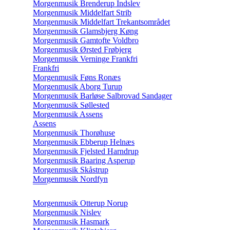
Morgenmusik Brenderup Indslev
Morgenmusik Middelfart Strib
Morgenmusik Middelfart Trekantsområdet
Morgenmusik Glamsbjerg Køng
Morgenmusik Gamtofte Voldbro
Morgenmusik Ørsted Frøbjerg
Morgenmusik Verninge Frankfri
Frankfri
Morgenmusik Føns Ronæs
Morgenmusik Aborg Turup
Morgenmusik Barløse Salbrovad Sandager
Morgenmusik Søllested
Morgenmusik Assens
Assens
Morgenmusik Thorøhuse
Morgenmusik Ebberup Helnæs
Morgenmusik Fjelsted Harndrup
Morgenmusik Baaring Asperup
Morgenmusik Skåstrup
Morgenmusik Nordfyn
Morgenmusik Otterup Norup
Morgenmusik Nislev
Morgenmusik Hasmark