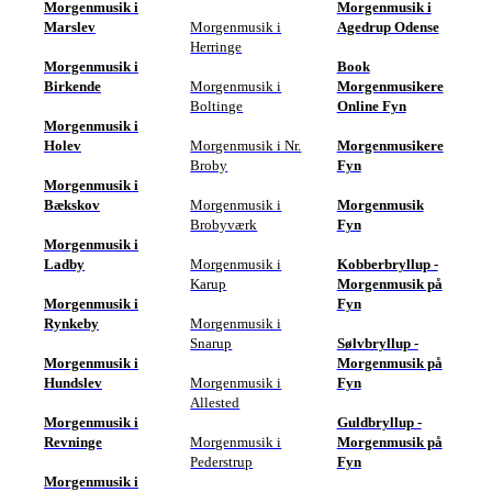
Morgenmusik i
Morgenmusik i
Marslev
Morgenmusik i
Agedrup Odense
Herringe
Morgenmusik i
Book
Birkende
Morgenmusik i
Morgenmusikere
Boltinge
Online Fyn
Morgenmusik i
Holev
Morgenmusik i Nr.
Morgenmusikere
Broby
Fyn
Morgenmusik i
Bækskov
Morgenmusik i
Morgenmusik
Brobyværk
Fyn
Morgenmusik i
Ladby
Morgenmusik i
Kobberbryllup -
Karup
Morgenmusik på
Morgenmusik i
Fyn
Rynkeby
Morgenmusik i
Snarup
Sølvbryllup -
Morgenmusik i
Morgenmusik på
Hundslev
Morgenmusik i
Fyn
Allested
Morgenmusik i
Guldbryllup -
Revninge
Morgenmusik i
Morgenmusik på
Pederstrup
Fyn
Morgenmusik i