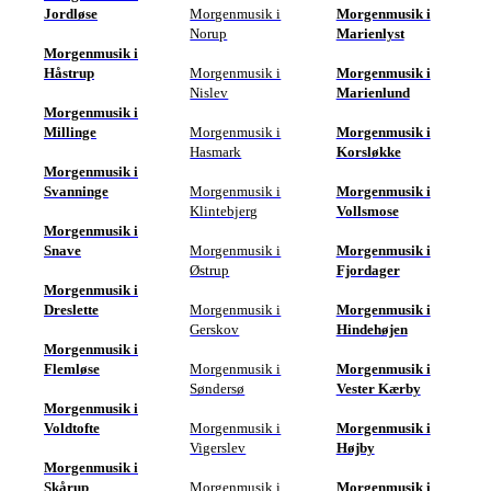
Jordløse
Morgenmusik i
Morgenmusik i
Norup
Marienlyst
Morgenmusik i
Håstrup
Morgenmusik i
Morgenmusik i
Nislev
Marienlund
Morgenmusik i
Millinge
Morgenmusik i
Morgenmusik i
Hasmark
Korsløkke
Morgenmusik i
Svanninge
Morgenmusik i
Morgenmusik i
Klintebjerg
Vollsmose
Morgenmusik i
Snave
Morgenmusik i
Morgenmusik i
Østrup
Fjordager
Morgenmusik i
Dreslette
Morgenmusik i
Morgenmusik i
Gerskov
Hindehøjen
Morgenmusik i
Flemløse
Morgenmusik i
Morgenmusik i
Søndersø
Vester Kærby
Morgenmusik i
Voldtofte
Morgenmusik i
Morgenmusik i
Vigerslev
Højby
Morgenmusik i
Skårup
Morgenmusik i
Morgenmusik i