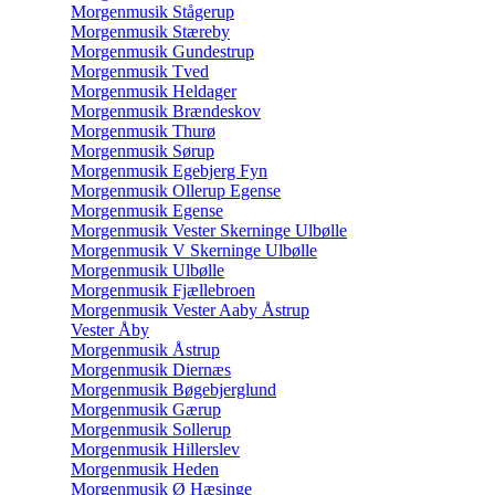
Morgenmusik Stågerup
Morgenmusik Stæreby
Morgenmusik Gundestrup
Morgenmusik Tved
Morgenmusik Heldager
Morgenmusik Brændeskov
Morgenmusik Thurø
Morgenmusik Sørup
Morgenmusik Egebjerg Fyn
Morgenmusik Ollerup Egense
Morgenmusik Egense
Morgenmusik Vester Skerninge Ulbølle
Morgenmusik V Skerninge Ulbølle
Morgenmusik Ulbølle
Morgenmusik Fjællebroen
Morgenmusik Vester Aaby Åstrup
Vester Åby
Morgenmusik Åstrup
Morgenmusik Diernæs
Morgenmusik Bøgebjerglund
Morgenmusik Gærup
Morgenmusik Sollerup
Morgenmusik Hillerslev
Morgenmusik Heden
Morgenmusik Ø Hæsinge