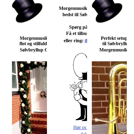
Morgenmusik i Ejlskov (Fyn)
bedst til Sølv-Guldbr. ❤️❤️
Spørg på en dato ...
Få et tilbud
lige her
❤️
Morgenmusikere spiller festlig
Perfekt setup t
eller ring:
tlf. 26 46 46 90
flot og stilfuld morgenmusik til
til Sølvbryllup
Sølvbryllup Guldbryllup ❤️❤️
Morgenmusikere
Hør os spille her
⭐⭐⭐⭐⭐