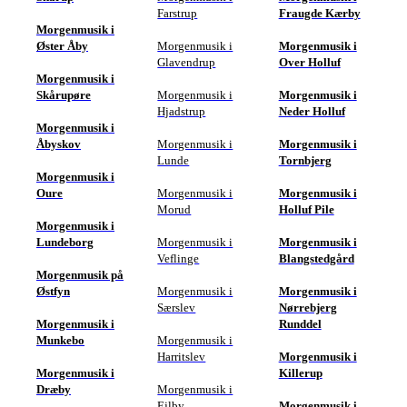
Farstrup
Fraugde Kærby
Morgenmusik i
Øster Åby
Morgenmusik i
Morgenmusik i
Glavendrup
Over Holluf
Morgenmusik i
Skårupøre
Morgenmusik i
Morgenmusik i
Hjadstrup
Neder Holluf
Morgenmusik i
Åbyskov
Morgenmusik i
Morgenmusik i
Lunde
Tornbjerg
Morgenmusik i
Oure
Morgenmusik i
Morgenmusik i
Morud
Holluf Pile
Morgenmusik i
Lundeborg
Morgenmusik i
Morgenmusik i
Veflinge
Blangstedgård
Morgenmusik på
Østfyn
Morgenmusik i
Morgenmusik i
Særslev
Nørrebjerg
Morgenmusik i
Runddel
Munkebo
Morgenmusik i
Harritslev
Morgenmusik i
Morgenmusik i
Killerup
Dræby
Morgenmusik i
Ejlby
Morgenmusik i