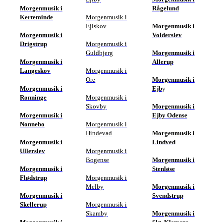
Morgenmusik i
Rågelund
Kerteminde
Morgenmusik i
Ejlskov
Morgenmusik i
Morgenmusik i
Volderslev
Drigstrup
Morgenmusik i
Guldbjerg
Morgenmusik i
Morgenmusik i
Allerup
Langeskov
Morgenmusik i
Ore
Morgenmusik i
Morgenmusik i
Ejb
y
Ronninge
Morgenmusik i
Skovby
Morgenmusik i
Morgenmusik i
Ejby Odense
Nonnebo
Morgenmusik i
Hindevad
Morgenmusik i
Morgenmusik i
Lindved
Ullerslev
Morgenmusik i
Bogense
Morgenmusik i
Morgenmusik i
Stenløse
Flødstrup
Morgenmusik i
Melby
Morgenmusik i
Morgenmusik i
Svendstrup
Skellerup
Morgenmusik i
Skamby
Morgenmusik i