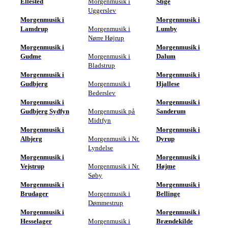
Ellested
Morgenmusik i
Stige
Uggerslev
Morgenmusik i
Morgenmusik i
Lamdrup
Morgenmusik i
Lumby
Nørre Højrup
Morgenmusik i
Morgenmusik i
Gudme
Morgenmusik i
Dalum
Bladstrup
Morgenmusik i
Morgenmusik i
Gudbjerg
Morgenmusik i
Hjallese
Bederslev
Morgenmusik i
Morgenmusik i
Gudbjerg Sydfyn
Morgenmusik på
Sanderum
Midtfyn
Morgenmusik i
Morgenmusik i
Albjerg
Morgenmusik i Nr.
Dyrup
Lyndelse
Morgenmusik i
Morgenmusik i
Vejstrup
Morgenmusik i Nr.
Højme
Søby
Morgenmusik i
Morgenmusik i
Brudager
Morgenmusik i
Bellinge
Dømmestrup
Morgenmusik i
Morgenmusik i
Hesselager
Morgenmusik i
Brændekilde