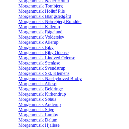
Morgenmusik Neder Holluf
Morgenmusik Tornbjerg
Morgenmusik Holluf Pile
Morgenmusik Blangstedgård
Morgenmusik Nørrebjerg Runddel
Morgenmusik Killerup
Morgenmusik Rågelund
Morgenmusik Volderslev
Morgenmusik Allerup
Morgenmusik Ejby
Morgenmusik Ejby Odense
Morgenmusik Lindved Odense
Morgenmusik Stenløse
Morgenmusik Svendstrup
Morgenmusik Skt. Klemens
Morgenmusik Næsbyhoved Broby
Morgenmusik Allesø
Morgenmusik Beldringe
Morgenmusik Kirkendrup
Morgenmusik Søhus
Morgenmusik Anderup
Morgenmusik Stige
Morgenmusik Lumby
Morgenmusik Dalum
Morgenmusik Hjallese