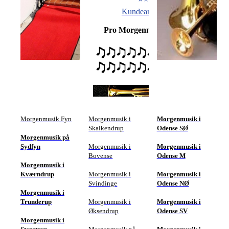
Kundeanmeldelser
Pro Morgenmusik i Ejlskov
Morgenmusik Fyn
Morgenmusik i
Morgenmusik i
Skalkendrup
Odense SØ
Morgenmusik på
Sydfyn
Morgenmusik i
Morgenmusik i
Bovense
Odense M
Morgenmusik i
Kværndrup
Morgenmusik i
Morgenmusik i
Svindinge
Odense NØ
Morgenmusik i
Trunderup
Morgenmusik i
Morgenmusik i
Øksendrup
Odense SV
Morgenmusik i