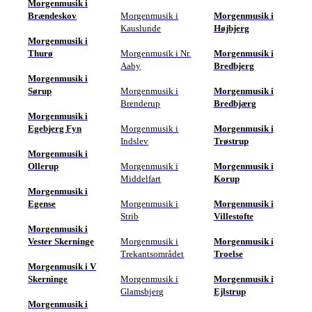
Morgenmusik i
Brændeskov
Morgenmusik i
Morgenmusik i
Kauslunde
Højbjerg
Morgenmusik i
Thurø
Morgenmusik i Nr.
Morgenmusik i
Aaby
Bredbjerg
Morgenmusik i
Sørup
Morgenmusik i
Morgenmusik i
Brenderup
Bredbjærg
Morgenmusik i
Egebjerg Fyn
Morgenmusik i
Morgenmusik i
Indslev
Trøstrup
Morgenmusik i
Ollerup
Morgenmusik i
Morgenmusik i
Middelfart
Korup
Morgenmusik i
Egense
Morgenmusik i
Morgenmusik i
Strib
Villestofte
Morgenmusik i
Vester Skerninge
Morgenmusik i
Morgenmusik i
Trekantsområdet
Troelse
Morgenmusik i V
Skerninge
Morgenmusik i
Morgenmusik i
Glamsbjerg
Ejlstrup
Morgenmusik i