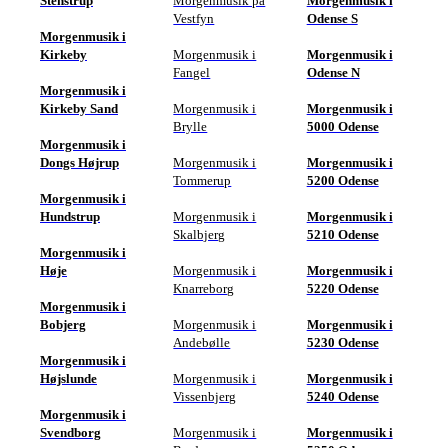
Stenstrup
Morgenmusik på
Morgenmusik i
Vestfyn
Odense S
Morgenmusik i
Kirkeby
Morgenmusik i
Morgenmusik i
Fangel
Odense N
Morgenmusik i
Kirkeby Sand
Morgenmusik i
Morgenmusik i
Brylle
5000 Odense
Morgenmusik i
Dongs Højrup
Morgenmusik i
Morgenmusik i
Tommerup
5200 Odense
Morgenmusik i
Hundstrup
Morgenmusik i
Morgenmusik i
Skalbjerg
5210 Odense
Morgenmusik i
Høje
Morgenmusik i
Morgenmusik i
Knarreborg
5220 Odense
Morgenmusik i
Bobjerg
Morgenmusik i
Morgenmusik i
Andebølle
5230 Odense
Morgenmusik i
Højslunde
Morgenmusik i
Morgenmusik i
Vissenbjerg
5240 Odense
Morgenmusik i
Svendborg
Morgenmusik i
Morgenmusik i