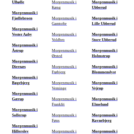
Ulbølle
Morgenmusik i
Morgenmusik i
Køng
Ubberud
Morgenmusik i
Fjællebroen
Morgenmusik i
Morgenmusik i
Gamtofte
Lille Ubberud
Morgenmusik i
Vester Aaby
Morgenmusik i
Morgenmusik i
Voldbro
Store Ubberud
Morgenmusik i
Åstrup
Morgenmusik i
Morgenmusik i
Ørsted
Holmstrup
Morgenmusik i
Diernæs
Morgenmusik i
Morgenmusik i
Frøbjerg
Blommenslyst
Morgenmusik i
Bøgebjerg
Morgenmusik i
Morgenmusik i
Verninge
Vejrup
Morgenmusik i
Gærup
Morgenmusik i
Morgenmusik i
Frankfri
Elmelund
Morgenmusik i
Sollerup
Morgenmusik i
Morgenmusik i
Føns
Ravnebjerg
Morgenmusik i
Hillerslev
Morgenmusik i
Morgenmusik i