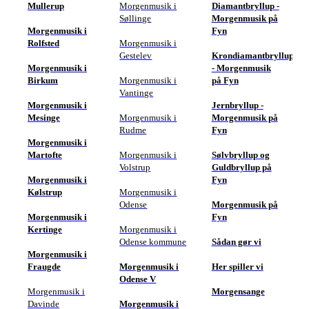
Mullerup
Morgenmusik i
Diamantbryllup -
Søllinge
Morgenmusik på
Morgenmusik i
Fyn
Rolfsted
Morgenmusik i
Gestelev
Krondiamantbryllup
Morgenmusik i
- Morgenmusik
Birkum
Morgenmusik i
på Fyn
Vantinge
Morgenmusik i
Jernbryllup -
Mesinge
Morgenmusik i
Morgenmusik på
Rudme
Fyn
Morgenmusik i
Martofte
Morgenmusik i
Sølvbryllup og
Volstrup
Guldbryllup på
Morgenmusik i
Fyn
Kølstrup
Morgenmusik i
Odense
Morgenmusik på
Morgenmusik i
Fyn
Kertinge
Morgenmusik i
Odense kommune
Sådan gør vi
Morgenmusik i
Fraugde
Morgenmusik i
Her spiller vi
Odense V
Morgenmusik i
Morgensange
Davinde
Morgenmusik i