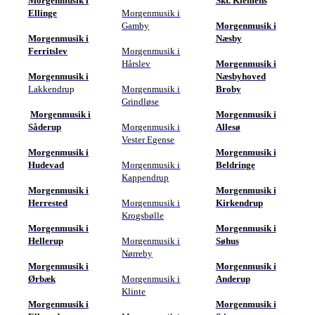
Morgenmusik i
Skt. Klemens
Ellinge
Morgenmusik i
Gamby
Morgenmusik i
Morgenmusik i
Næsby
Ferritslev
Morgenmusik i
Hårslev
Morgenmusik i
Morgenmusik i
Næsbyhoved
Lakkendru
p
Morgenmusik i
Broby
Grindløse
Morgenmusik i
Morgenmusik i
Såderup
Morgenmusik i
Allesø
Vester Egense
Morgenmusik i
Morgenmusik i
Hudevad
Morgenmusik i
Beldringe
Kappendrup
Morgenmusik i
Morgenmusik i
Herrested
Morgenmusik i
Kirkendrup
Krogsbølle
Morgenmusik i
Morgenmusik i
Hellerup
Morgenmusik i
Søhus
Nørreby
Morgenmusik i
Morgenmusik i
Ørbæk
Morgenmusik i
Anderup
Klinte
Morgenmusik i
Morgenmusik i