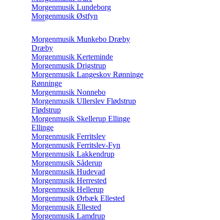
Morgenmusik Lundeborg
Morgenmusik Østfyn
Morgenmusik Munkebo Dræby
Dræby
Morgenmusik Kerteminde
Morgenmusik Drigstrup
Morgenmusik Langeskov Rønninge
Rønninge
Morgenmusik Nonnebo
Morgenmusik Ullerslev Flødstrup
Flødstrup
Morgenmusik Skellerup Ellinge
Ellinge
Morgenmusik Ferritslev
Morgenmusik Ferritslev-Fyn
Morgenmusik Lakkendrup
Morgenmusik Såderup
Morgenmusik Hudevad
Morgenmusik Herrested
Morgenmusik Hellerup
Morgenmusik Ørbæk Ellested
Morgenmusik Ellested
Morgenmusik Lamdrup