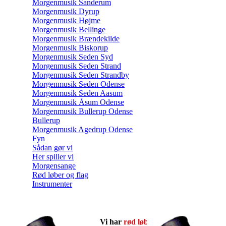
Morgenmusik Sanderum
Morgenmusik Dyrup
Morgenmusik Højme
Morgenmusik Bellinge
Morgenmusik Brændekilde
Morgenmusik Biskorup
Morgenmusik Seden Syd
Morgenmusik Seden Strand
Morgenmusik Seden Strandby
Morgenmusik Seden Odense
Morgenmusik Seden Aasum
Morgenmusik Åsum Odense
Morgenmusik Bullerup Odense
Bullerup
Morgenmusik Agedrup Odense
Fyn
Sådan gør vi
Her spiller vi
Morgensange
Rød løber og flag
Instrumenter
Vi har
rød løber
og
flag
med!