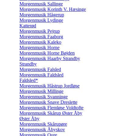
Morgenmusik Sallinge
Morgenmusik Korinth V. Hæsinge
Morgenmusik Hågerup
Morgenmusik Lydinge
Katterød
Morgenmusik Pejrup
Morgenmusik Faaborg
Morgenmusik Kaleko
Morgenmusik Horne
Morgenmusik Horne Bøjden
Morgenmusik Haarby Strandby
Strandby
Morgenmusik Falsled
Morgenmusik Faldsled
Faldsled*
Morgenmusik Håstrup Jordløse
Morgenmusik Millinge
Morgenmusik Svanninge
Morgenmusik Snave Dreslette
Morgenmusik Flemløse Voldtofte
Morgenmusik Skårup Øster Åby
Øster Åby
Morgenmusik Skårupøre
Morgenmusik Åbyskov
Morgenmusik Oure