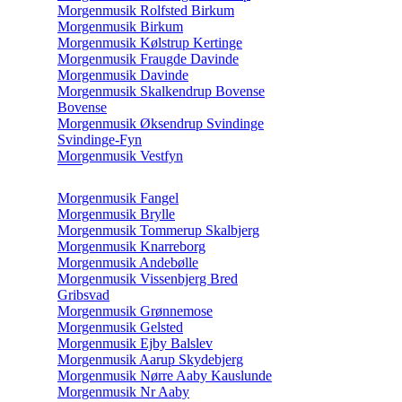
Morgenmusik Rolfsted Birkum
Morgenmusik Birkum
Morgenmusik Kølstrup Kertinge
Morgenmusik Fraugde Davinde
Morgenmusik Davinde
Morgenmusik Skalkendrup Bovense
Bovense
Morgenmusik Øksendrup Svindinge
Svindinge-Fyn
Morgenmusik Vestfyn
Morgenmusik Fangel
Morgenmusik Brylle
Morgenmusik Tommerup Skalbjerg
Morgenmusik Knarreborg
Morgenmusik Andebølle
Morgenmusik Vissenbjerg Bred
Gribsvad
Morgenmusik Grønnemose
Morgenmusik Gelsted
Morgenmusik Ejby Balslev
Morgenmusik Aarup Skydebjerg
Morgenmusik Nørre Aaby Kauslunde
Morgenmusik Nr Aaby