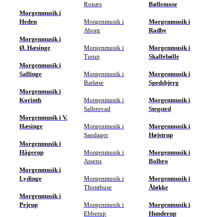
Ronæs
Bøllemose
Morgenmusik i
Heden
Morgenmusik i
Morgenmusik i
Aborg
Radby
Morgenmusik i
Ø. Hæsinge
Morgenmusik i
Morgenmusik i
Turup
Skallebølle
Morgenmusik i
Sallinge
Morgenmusik i
Morgenmusik i
Barløse
Spedsbjerg
Morgenmusik i
Korinth
Morgenmusik i
Morgenmusik i
Salbrovad
Stegsted
Morgenmusik i V.
Hæsinge
Morgenmusik i
Morgenmusik i
Sandager
Højstrup
Morgenmusik i
Hågerup
Morgenmusik i
Morgenmusik i
Assens
Bolbro
Morgenmusik i
Lydinge
Morgenmusik i
Morgenmusik i
Thorøhuse
Åløkke
Morgenmusik i
Pejrup
Morgenmusik i
Morgenmusik i
Ebberup
Hunderup