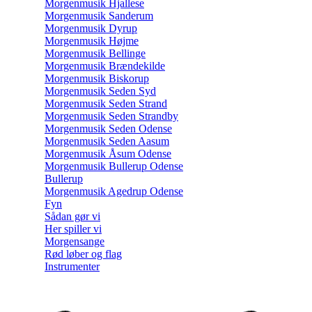
Morgenmusik Hjallese
Morgenmusik Sanderum
Morgenmusik Dyrup
Morgenmusik Højme
Morgenmusik Bellinge
Morgenmusik Brændekilde
Morgenmusik Biskorup
Morgenmusik Seden Syd
Morgenmusik Seden Strand
Morgenmusik Seden Strandby
Morgenmusik Seden Odense
Morgenmusik Seden Aasum
Morgenmusik Åsum Odense
Morgenmusik Bullerup Odense
Bullerup
Morgenmusik Agedrup Odense
Fyn
Sådan gør vi
Her spiller vi
Morgensange
Rød løber og flag
Instrumenter