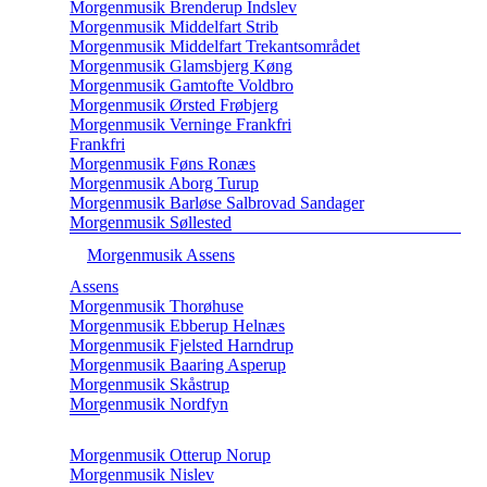
Morgenmusik Brenderup Indslev
Morgenmusik Middelfart Strib
Morgenmusik Middelfart Trekantsområdet
Morgenmusik Glamsbjerg Køng
Morgenmusik Gamtofte Voldbro
Morgenmusik Ørsted Frøbjerg
Morgenmusik Verninge Frankfri
Frankfri
Morgenmusik Føns Ronæs
Morgenmusik Aborg Turup
Morgenmusik Barløse Salbrovad Sandager
Morgenmusik Søllested
Morgenmusik Assens
Assens
Morgenmusik Thorøhuse
Morgenmusik Ebberup Helnæs
Morgenmusik Fjelsted Harndrup
Morgenmusik Baaring Asperup
Morgenmusik Skåstrup
Morgenmusik Nordfyn
Morgenmusik Otterup Norup
Morgenmusik Nislev