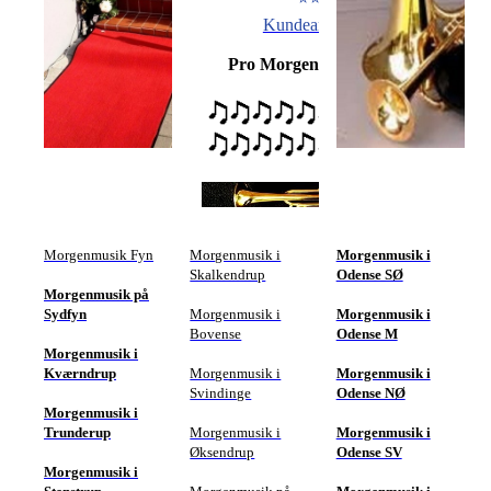
Kundeanmeldelser
Pro Morgenmusik i Assens
Morgenmusik Fyn
Morgenmusik i
Morgenmusik i
Skalkendrup
Odense SØ
Morgenmusik på
Sydfyn
Morgenmusik i
Morgenmusik i
Bovense
Odense M
Morgenmusik i
Kværndrup
Morgenmusik i
Morgenmusik i
Svindinge
Odense NØ
Morgenmusik i
Trunderup
Morgenmusik i
Morgenmusik i
Øksendrup
Odense SV
Morgenmusik i