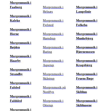
Morgenmusik i
Faaborg
Morgenmusik i
Morgenmusik i
Helnæs
Langelinie
Morgenmusik i
Kaleko
Morgenmusik i
Morgenmusik i
Fjelsted
Folkebo
Morgenmusik i
Horne
Morgenmusik i
Morgenmusik i
Harndrup
Munkebjerg
Morgenmusik i
Bøjden
Morgenmusik i
Morgenmusik i
Baring
Bjørnemosen
Morgenmusik i
Haarby
Morgenmusik i
Morgenmusik i
Asperup
Kragsbjerg
Morgenmusik i
Strandby
Morgenmusik i
Morgenmusik i
Skåstrup
Fruens Bøge
Morgenmusik i
Falsled
Morgenmusik på
Morgenmusik i
Nordfyn
Skibhus
Morgenmusik i
Faldsled
Morgenmusik i
Morgenmusik i
Otterup
Skibhusene
Morgenmusik i