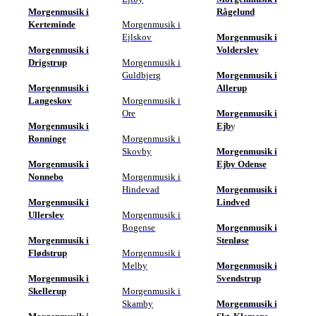
Morgenmusik i
Rågelund
Kerteminde
Morgenmusik i
Ejlskov
Morgenmusik i
Morgenmusik i
Volderslev
Drigstrup
Morgenmusik i
Guldbjerg
Morgenmusik i
Morgenmusik i
Allerup
Langeskov
Morgenmusik i
Ore
Morgenmusik i
Morgenmusik i
Ejb
y
Ronninge
Morgenmusik i
Skovby
Morgenmusik i
Morgenmusik i
Ejby Odense
Nonnebo
Morgenmusik i
Hindevad
Morgenmusik i
Morgenmusik i
Lindved
Ullerslev
Morgenmusik i
Bogense
Morgenmusik i
Morgenmusik i
Stenløse
Flødstrup
Morgenmusik i
Melby
Morgenmusik i
Morgenmusik i
Svendstrup
Skellerup
Morgenmusik i
Skamby
Morgenmusik i