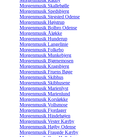
Morgenmusik Radby
Morgenmusik Skallebølle
Morgenmusik Spedsbjerg
Morgenmusik Stegsted Odense
Morgenmusik Højstrup
Morgenmusik Bolbro Odense
Morgenmusik Åløkke
Morgenmusik Hunderup
Morgenmusik Langelinie
Morgenmusik Folkebo
Morgenmusik Munkebjerg
Morgenmusik Bjørnemosen
Morgenmusik Kragsbjerg
Morgenmusik Fruens Bøge
Morgenmusik Skibhus
Morgenmusik Skibhusene
Morgenmusik Marienlyst
Morgenmusik Marienlund
Morgenmusik Korsløkke
Morgenmusik Vollsmose
Morgenmusik Fjordager
Morgenmusik Hindehøjen
Morgenmusik Vester Kærby
Morgenmusik Højby Odense
Morgenmusik Fraugde Kærby