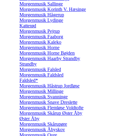
Morgenmusik Sallinge
Morgenmusik Korinth V. Hæsinge
Morgenmusik Hågerup
Morgenmusik Lydinge
Katterød
Morgenmusik Pejrup
Morgenmusik Faaborg
Morgenmusik Kaleko
Morgenmusik Horne
Morgenmusik Horne Bøjden
Morgenmusik Haarby Strandby
Strandby
Morgenmusik Falsled
Morgenmusik Faldsled
Faldsled*
Morgenmusik Håstrup Jordløse
Morgenmusik Millinge
Morgenmusik Svanninge
Morgenmusik Snave Dreslette
Morgenmusik Flemløse Voldtofte
Morgenmusik Skårup Øster Åby
Øster Åby
Morgenmusik Skårupøre
Morgenmusik Åbyskov
Morgenmusik Oure