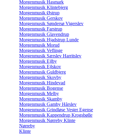
Morgenmusik Hasmark
Morgenmusik Klintebjerg
Morgenmusik Østrup
Morgenmusik Gerskov
Morgenmusik Søndersø Vigerslev
Morgenmusik Farstrup
Morgenmusik Glavendrup
Morgenmusik Hjadstrup Lunde
Morgenmusik Morud
Morgenmusik Veflinge
Morgenmusik Særslev Harritslev
Morgenmusik Ejlby
Morgenmusik Ejlskov
Morgenmusik Guldbjerg
Morgenmusik Skovby
Morgenmusik Hindevad
Morgenmusik Bogense
Morgenmusik Melby
Morgenmusik Skamby
Morgenmusik Gamby Hårslev
Morgenmusik Grindløse Vester Egense
Morgenmusik Kappendrup Krogsbølle
Morgenmusik Nørreby Klinte
Nørreby
Klinte