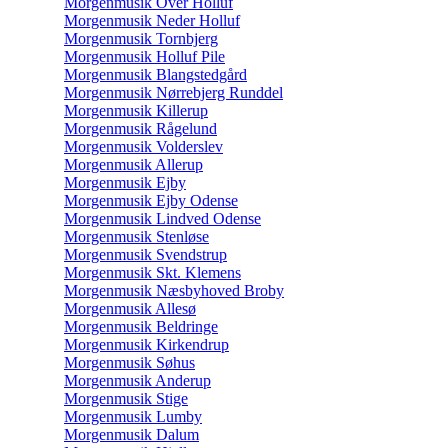
Morgenmusik Over Holluf
Morgenmusik Neder Holluf
Morgenmusik Tornbjerg
Morgenmusik Holluf Pile
Morgenmusik Blangstedgård
Morgenmusik Nørrebjerg Runddel
Morgenmusik Killerup
Morgenmusik Rågelund
Morgenmusik Volderslev
Morgenmusik Allerup
Morgenmusik Ejby
Morgenmusik Ejby Odense
Morgenmusik Lindved Odense
Morgenmusik Stenløse
Morgenmusik Svendstrup
Morgenmusik Skt. Klemens
Morgenmusik Næsbyhoved Broby
Morgenmusik Allesø
Morgenmusik Beldringe
Morgenmusik Kirkendrup
Morgenmusik Søhus
Morgenmusik Anderup
Morgenmusik Stige
Morgenmusik Lumby
Morgenmusik Dalum