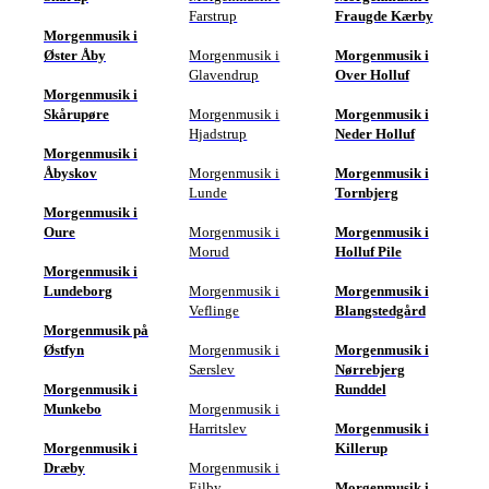
Farstrup
Fraugde Kærby
Morgenmusik i
Øster Åby
Morgenmusik i
Morgenmusik i
Glavendrup
Over Holluf
Morgenmusik i
Skårupøre
Morgenmusik i
Morgenmusik i
Hjadstrup
Neder Holluf
Morgenmusik i
Åbyskov
Morgenmusik i
Morgenmusik i
Lunde
Tornbjerg
Morgenmusik i
Oure
Morgenmusik i
Morgenmusik i
Morud
Holluf Pile
Morgenmusik i
Lundeborg
Morgenmusik i
Morgenmusik i
Veflinge
Blangstedgård
Morgenmusik på
Østfyn
Morgenmusik i
Morgenmusik i
Særslev
Nørrebjerg
Morgenmusik i
Runddel
Munkebo
Morgenmusik i
Harritslev
Morgenmusik i
Morgenmusik i
Killerup
Dræby
Morgenmusik i
Ejlby
Morgenmusik i