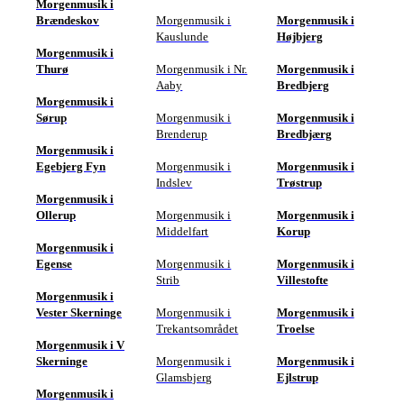
Morgenmusik i
Brændeskov
Morgenmusik i
Morgenmusik i
Kauslunde
Højbjerg
Morgenmusik i
Thurø
Morgenmusik i Nr.
Morgenmusik i
Aaby
Bredbjerg
Morgenmusik i
Sørup
Morgenmusik i
Morgenmusik i
Brenderup
Bredbjærg
Morgenmusik i
Egebjerg Fyn
Morgenmusik i
Morgenmusik i
Indslev
Trøstrup
Morgenmusik i
Ollerup
Morgenmusik i
Morgenmusik i
Middelfart
Korup
Morgenmusik i
Egense
Morgenmusik i
Morgenmusik i
Strib
Villestofte
Morgenmusik i
Vester Skerninge
Morgenmusik i
Morgenmusik i
Trekantsområdet
Troelse
Morgenmusik i V
Skerninge
Morgenmusik i
Morgenmusik i
Glamsbjerg
Ejlstrup
Morgenmusik i