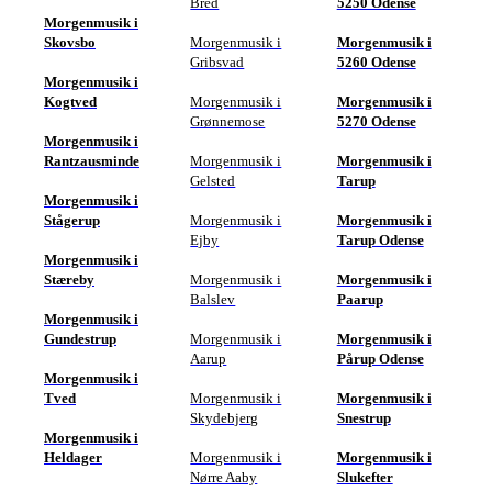
Bred
5250 Odense
Morgenmusik i
Skovsbo
Morgenmusik i
Morgenmusik i
Gribsvad
5260 Odense
Morgenmusik i
Kogtved
Morgenmusik i
Morgenmusik i
Grønnemose
5270 Odense
Morgenmusik i
Rantzausminde
Morgenmusik i
Morgenmusik i
Gelsted
Tarup
Morgenmusik i
Stågerup
Morgenmusik i
Morgenmusik i
Ejby
Tarup Odense
Morgenmusik i
Stæreby
Morgenmusik i
Morgenmusik i
Balslev
Paarup
Morgenmusik i
Gundestrup
Morgenmusik i
Morgenmusik i
Aarup
Pårup Odense
Morgenmusik i
Tved
Morgenmusik i
Morgenmusik i
Skydebjerg
Snestrup
Morgenmusik i
Heldager
Morgenmusik i
Morgenmusik i
Nørre Aaby
Slukefter