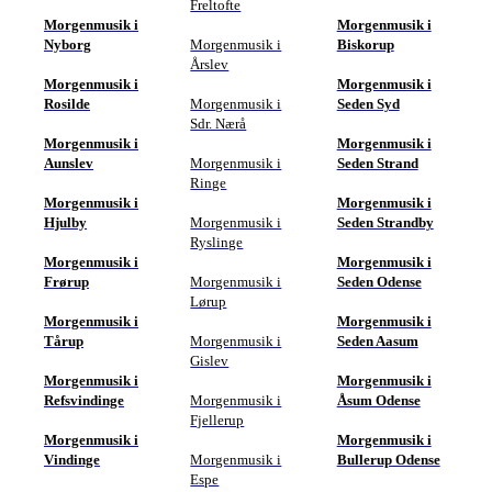
Freltofte
Morgenmusik i
Morgenmusik i
Nyborg
Morgenmusik i
Biskorup
Årslev
Morgenmusik i
Morgenmusik i
Rosilde
Morgenmusik i
Seden Syd
Sdr. Nærå
Morgenmusik i
Morgenmusik i
Aunslev
Morgenmusik i
Seden Strand
Ringe
Morgenmusik i
Morgenmusik i
Hjulby
Morgenmusik i
Seden Strandby
Ryslinge
Morgenmusik i
Morgenmusik i
Frørup
Morgenmusik i
Seden Odense
Lørup
Morgenmusik i
Morgenmusik i
Tårup
Morgenmusik i
Seden Aasum
Gislev
Morgenmusik i
Morgenmusik i
Refsvindinge
Morgenmusik i
Åsum Odense
Fjellerup
Morgenmusik i
Morgenmusik i
Vindinge
Morgenmusik i
Bullerup Odense
Espe