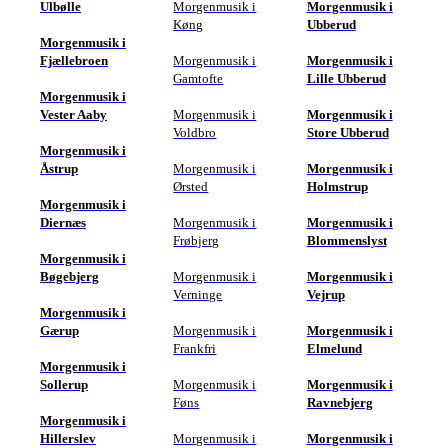
Ulbølle
Morgenmusik i
Morgenmusik i
Køng
Ubberud
Morgenmusik i
Fjællebroen
Morgenmusik i
Morgenmusik i
Gamtofte
Lille Ubberud
Morgenmusik i
Vester Aaby
Morgenmusik i
Morgenmusik i
Voldbro
Store Ubberud
Morgenmusik i
Åstrup
Morgenmusik i
Morgenmusik i
Ørsted
Holmstrup
Morgenmusik i
Diernæs
Morgenmusik i
Morgenmusik i
Frøbjerg
Blommenslyst
Morgenmusik i
Bøgebjerg
Morgenmusik i
Morgenmusik i
Verninge
Vejrup
Morgenmusik i
Gærup
Morgenmusik i
Morgenmusik i
Frankfri
Elmelund
Morgenmusik i
Sollerup
Morgenmusik i
Morgenmusik i
Føns
Ravnebjerg
Morgenmusik i
Hillerslev
Morgenmusik i
Morgenmusik i