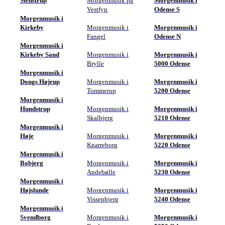
Stenstrup
Morgenmusik på
Morgenmusik i
Vestfyn
Odense S
Morgenmusik i
Kirkeby
Morgenmusik i
Morgenmusik i
Fangel
Odense N
Morgenmusik i
Kirkeby Sand
Morgenmusik i
Morgenmusik i
Brylle
5000 Odense
Morgenmusik i
Dongs Højrup
Morgenmusik i
Morgenmusik i
Tommerup
5200 Odense
Morgenmusik i
Hundstrup
Morgenmusik i
Morgenmusik i
Skalbjerg
5210 Odense
Morgenmusik i
Høje
Morgenmusik i
Morgenmusik i
Knarreborg
5220 Odense
Morgenmusik i
Bobjerg
Morgenmusik i
Morgenmusik i
Andebølle
5230 Odense
Morgenmusik i
Højslunde
Morgenmusik i
Morgenmusik i
Vissenbjerg
5240 Odense
Morgenmusik i
Svendborg
Morgenmusik i
Morgenmusik i