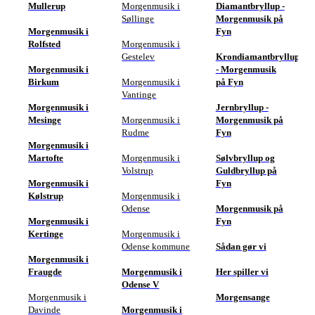
Mullerup
Morgenmusik i
Diamantbryllup -
Søllinge
Morgenmusik på
Morgenmusik i
Fyn
Rolfsted
Morgenmusik i
Gestelev
Krondiamantbryllup
Morgenmusik i
- Morgenmusik
Birkum
Morgenmusik i
på Fyn
Vantinge
Morgenmusik i
Jernbryllup -
Mesinge
Morgenmusik i
Morgenmusik på
Rudme
Fyn
Morgenmusik i
Martofte
Morgenmusik i
Sølvbryllup og
Volstrup
Guldbryllup på
Morgenmusik i
Fyn
Kølstrup
Morgenmusik i
Odense
Morgenmusik på
Morgenmusik i
Fyn
Kertinge
Morgenmusik i
Odense kommune
Sådan gør vi
Morgenmusik i
Fraugde
Morgenmusik i
Her spiller vi
Odense V
Morgenmusik i
Morgensange
Davinde
Morgenmusik i