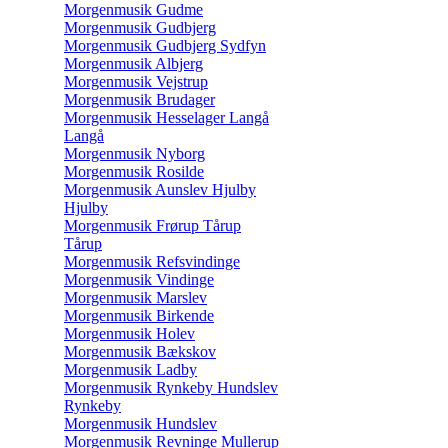
Morgenmusik Gudme
Morgenmusik Gudbjerg
Morgenmusik Gudbjerg Sydfyn
Morgenmusik Albjerg
Morgenmusik Vejstrup
Morgenmusik Brudager
Morgenmusik Hesselager Langå
Langå
Morgenmusik Nyborg
Morgenmusik Rosilde
Morgenmusik Aunslev Hjulby
Hjulby
Morgenmusik Frørup Tårup
Tårup
Morgenmusik Refsvindinge
Morgenmusik Vindinge
Morgenmusik Marslev
Morgenmusik Birkende
Morgenmusik Holev
Morgenmusik Bækskov
Morgenmusik Ladby
Morgenmusik Rynkeby Hundslev
Rynkeby
Morgenmusik Hundslev
Morgenmusik Revninge Mullerup