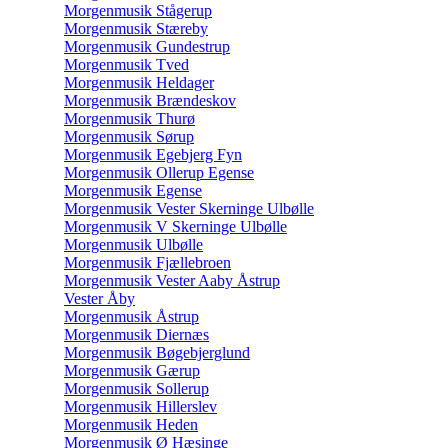
Morgenmusik Stågerup
Morgenmusik Stæreby
Morgenmusik Gundestrup
Morgenmusik Tved
Morgenmusik Heldager
Morgenmusik Brændeskov
Morgenmusik Thurø
Morgenmusik Sørup
Morgenmusik Egebjerg Fyn
Morgenmusik Ollerup Egense
Morgenmusik Egense
Morgenmusik Vester Skerninge Ulbølle
Morgenmusik V Skerninge Ulbølle
Morgenmusik Ulbølle
Morgenmusik Fjællebroen
Morgenmusik Vester Aaby Åstrup
Vester Åby
Morgenmusik Åstrup
Morgenmusik Diernæs
Morgenmusik Bøgebjerglund
Morgenmusik Gærup
Morgenmusik Sollerup
Morgenmusik Hillerslev
Morgenmusik Heden
Morgenmusik Ø Hæsinge