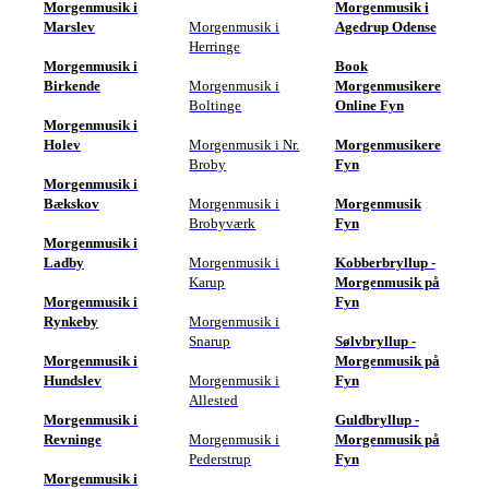
Morgenmusik i
Morgenmusik i
Marslev
Morgenmusik i
Agedrup Odense
Herringe
Morgenmusik i
Book
Birkende
Morgenmusik i
Morgenmusikere
Boltinge
Online Fyn
Morgenmusik i
Holev
Morgenmusik i Nr.
Morgenmusikere
Broby
Fyn
Morgenmusik i
Bækskov
Morgenmusik i
Morgenmusik
Brobyværk
Fyn
Morgenmusik i
Ladby
Morgenmusik i
Kobberbryllup -
Karup
Morgenmusik på
Morgenmusik i
Fyn
Rynkeby
Morgenmusik i
Snarup
Sølvbryllup -
Morgenmusik i
Morgenmusik på
Hundslev
Morgenmusik i
Fyn
Allested
Morgenmusik i
Guldbryllup -
Revninge
Morgenmusik i
Morgenmusik på
Pederstrup
Fyn
Morgenmusik i