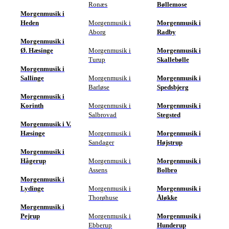
Ronæs
Bøllemose
Morgenmusik i
Heden
Morgenmusik i
Morgenmusik i
Aborg
Radby
Morgenmusik i
Ø. Hæsinge
Morgenmusik i
Morgenmusik i
Turup
Skallebølle
Morgenmusik i
Sallinge
Morgenmusik i
Morgenmusik i
Barløse
Spedsbjerg
Morgenmusik i
Korinth
Morgenmusik i
Morgenmusik i
Salbrovad
Stegsted
Morgenmusik i V.
Hæsinge
Morgenmusik i
Morgenmusik i
Sandager
Højstrup
Morgenmusik i
Hågerup
Morgenmusik i
Morgenmusik i
Assens
Bolbro
Morgenmusik i
Lydinge
Morgenmusik i
Morgenmusik i
Thorøhuse
Åløkke
Morgenmusik i
Pejrup
Morgenmusik i
Morgenmusik i
Ebberup
Hunderup