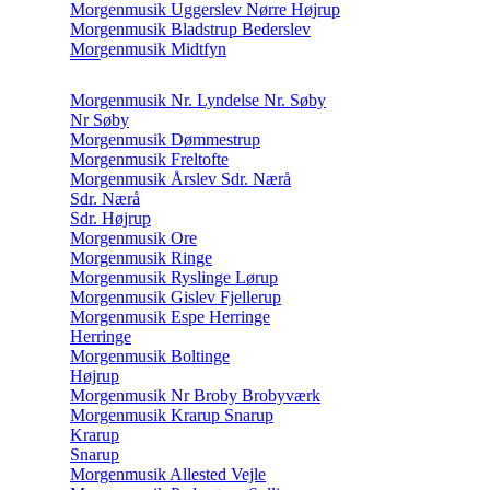
Morgenmusik Uggerslev Nørre Højrup
Morgenmusik Bladstrup Bederslev
Morgenmusik Midtfyn
Morgenmusik Nr. Lyndelse Nr. Søby
Nr Søby
Morgenmusik Dømmestrup
Morgenmusik Freltofte
Morgenmusik Årslev Sdr. Nærå
Sdr. Nærå
Sdr. Højrup
Morgenmusik Ore
Morgenmusik Ringe
Morgenmusik Ryslinge Lørup
Morgenmusik Gislev Fjellerup
Morgenmusik Espe Herringe
Herringe
Morgenmusik Boltinge
Højrup
Morgenmusik Nr Broby Brobyværk
Morgenmusik Krarup Snarup
Krarup
Snarup
Morgenmusik Allested Vejle