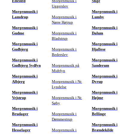
Ellested
Morgenmusik i
Stige
Uggerslev
Morgenmusik i
Morgenmusik i
Lamdrup
Morgenmusik i
Lumby
Nørre Højrup
Morgenmusik i
Morgenmusik i
Gudme
Morgenmusik i
Dalum
Bladstrup
Morgenmusik i
Morgenmusik i
Gudbjerg
Morgenmusik i
Hjallese
Bederslev
Morgenmusik i
Morgenmusik i
Gudbjerg Sydfyn
Morgenmusik på
Sanderum
Midtfyn
Morgenmusik i
Morgenmusik i
Albjerg
Morgenmusik i Nr.
Dyrup
Lyndelse
Morgenmusik i
Morgenmusik i
Vejstrup
Morgenmusik i Nr.
Højme
Søby
Morgenmusik i
Morgenmusik i
Brudager
Morgenmusik i
Bellinge
Dømmestrup
Morgenmusik i
Morgenmusik i
Hesselager
Morgenmusik i
Brændekilde