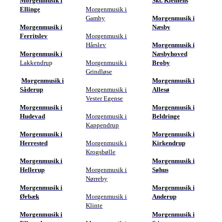
Morgenmusik i
Skt. Klemens
Ellinge
Morgenmusik i
Gamby
Morgenmusik i
Morgenmusik i
Næsby
Ferritslev
Morgenmusik i
Hårslev
Morgenmusik i
Morgenmusik i
Næsbyhoved
Lakkendru
p
Morgenmusik i
Broby
Grindløse
Morgenmusik i
Morgenmusik i
Såderup
Morgenmusik i
Allesø
Vester Egense
Morgenmusik i
Morgenmusik i
Hudevad
Morgenmusik i
Beldringe
Kappendrup
Morgenmusik i
Morgenmusik i
Herrested
Morgenmusik i
Kirkendrup
Krogsbølle
Morgenmusik i
Morgenmusik i
Hellerup
Morgenmusik i
Søhus
Nørreby
Morgenmusik i
Morgenmusik i
Ørbæk
Morgenmusik i
Anderup
Klinte
Morgenmusik i
Morgenmusik i