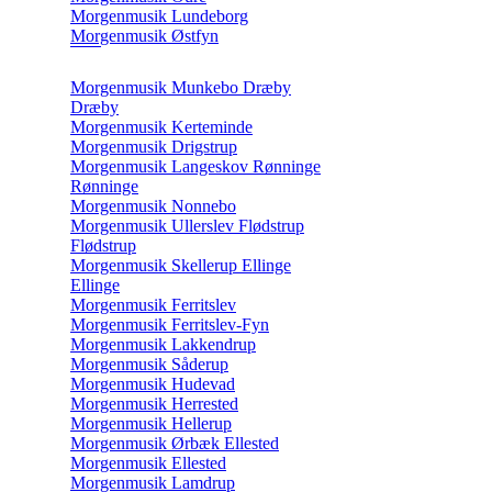
Morgenmusik Lundeborg
Morgenmusik Østfyn
Morgenmusik Munkebo Dræby
Dræby
Morgenmusik Kerteminde
Morgenmusik Drigstrup
Morgenmusik Langeskov Rønninge
Rønninge
Morgenmusik Nonnebo
Morgenmusik Ullerslev Flødstrup
Flødstrup
Morgenmusik Skellerup Ellinge
Ellinge
Morgenmusik Ferritslev
Morgenmusik Ferritslev-Fyn
Morgenmusik Lakkendrup
Morgenmusik Såderup
Morgenmusik Hudevad
Morgenmusik Herrested
Morgenmusik Hellerup
Morgenmusik Ørbæk Ellested
Morgenmusik Ellested
Morgenmusik Lamdrup