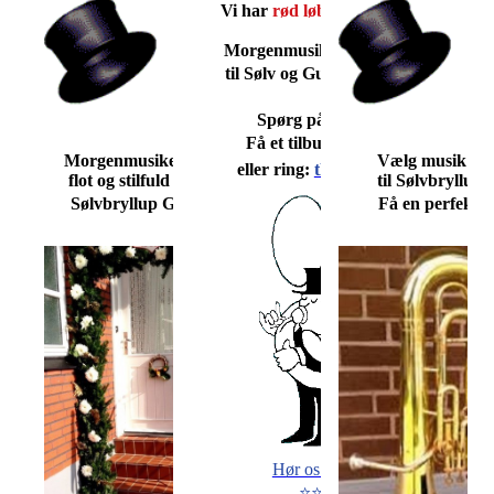
Vi har
rød løber
og
flag
med!
Morgenmusik i Assens bedst
til Sølv og Guldbryllup ❤️❤️
Spørg på en dato ...
Få et tilbud
lige her
❤️
Morgenmusikere spiller perfekt
Vælg musik til
eller ring:
tlf. 26 46 46 90
flot og stilfuld morgenmusik til
til Sølvbryllup
Sølvbryllup Guldbryllup ❤️❤️
Få en perfekt 
Hør os spille her
⭐⭐⭐⭐⭐