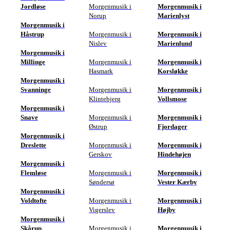
Jordløse
Morgenmusik i
Morgenmusik i
Norup
Marienlyst
Morgenmusik i
Håstrup
Morgenmusik i
Morgenmusik i
Nislev
Marienlund
Morgenmusik i
Millinge
Morgenmusik i
Morgenmusik i
Hasmark
Korsløkke
Morgenmusik i
Svanninge
Morgenmusik i
Morgenmusik i
Klintebjerg
Vollsmose
Morgenmusik i
Snave
Morgenmusik i
Morgenmusik i
Østrup
Fjordager
Morgenmusik i
Dreslette
Morgenmusik i
Morgenmusik i
Gerskov
Hindehøjen
Morgenmusik i
Flemløse
Morgenmusik i
Morgenmusik i
Søndersø
Vester Kærby
Morgenmusik i
Voldtofte
Morgenmusik i
Morgenmusik i
Vigerslev
Højby
Morgenmusik i
Skårup
Morgenmusik i
Morgenmusik i