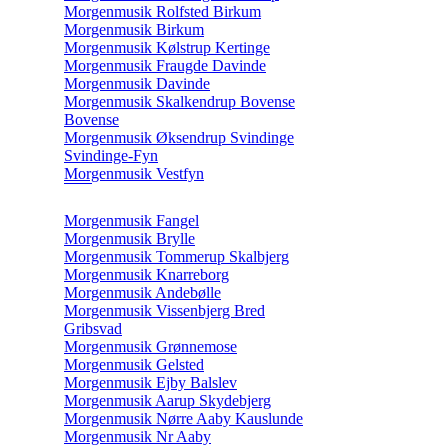
Morgenmusik Rolfsted Birkum
Morgenmusik Birkum
Morgenmusik Kølstrup Kertinge
Morgenmusik Fraugde Davinde
Morgenmusik Davinde
Morgenmusik Skalkendrup Bovense
Bovense
Morgenmusik Øksendrup Svindinge
Svindinge-Fyn
Morgenmusik Vestfyn
Morgenmusik Fangel
Morgenmusik Brylle
Morgenmusik Tommerup Skalbjerg
Morgenmusik Knarreborg
Morgenmusik Andebølle
Morgenmusik Vissenbjerg Bred
Gribsvad
Morgenmusik Grønnemose
Morgenmusik Gelsted
Morgenmusik Ejby Balslev
Morgenmusik Aarup Skydebjerg
Morgenmusik Nørre Aaby Kauslunde
Morgenmusik Nr Aaby